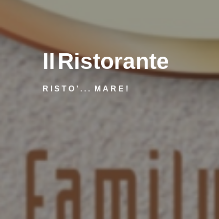
I
l
R
i
s
t
o
r
a
n
t
e
R
I
S
T
O
'
.
.
.
M
A
R
E
!