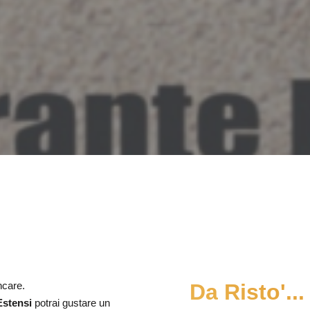
ncare.
Da Risto'...
Estensi
potrai gustare un