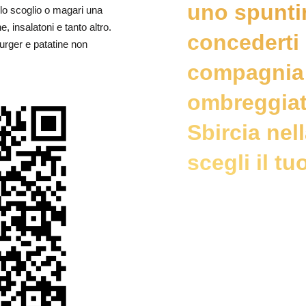
uno spunti
lo scoglio o magari una
ne, insalatoni e tanto altro.
concederti 
rger e patatine non
compagnia 
ombreggiato
Sbircia nell
scegli il t